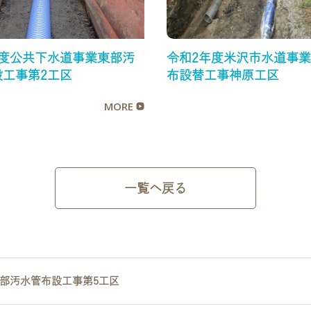
年度公共下水道事業東部汚
令和2年度米沢市水道事
設工事第2工区
布設替工事神原工区
MORE
一覧へ戻る
部汚水管布設工事第5工区