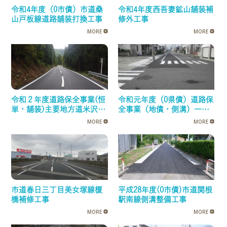
令和4年度（0市債）市道桑
令和4年度西吾妻鉱山舗装補
山戸板線道路舗装打換工事
修外工事
MORE
MORE
令和２年度道路保全事業(恒
令和元年度（0県債）道路保
単・舗装)主要地方道米沢猪
全事業（地債・側溝）一般
苗代線舗装補修工事
県道板谷米沢停車場線側溝
MORE
MORE
整備工事
市道春日三丁目美女塚線榎
平成28年度(0市債)市道関根
橋補修工事
駅南線側溝整備工事
MORE
MORE