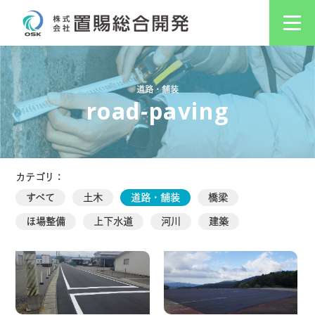
道路・舗装
road-paving
カテゴリ：
すべて
土木
道路・舗装
橋梁
ほ場整備
上下水道
河川
建築