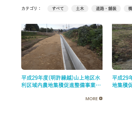
カテゴリ：
すべて
土木
道路・舗装
平成29年度(明許繰越)山上地区水
平成29
利区域内農地集積促進整備事業第
地集積
７工区工事
MORE