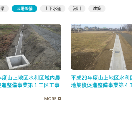
橋梁
ほ場整備
上下水道
河川
建築
年度山上地区水利区域内農
平成29年度山上地区水利
促進整備事業第１工区工事
地集積促進整備事業第４
MORE