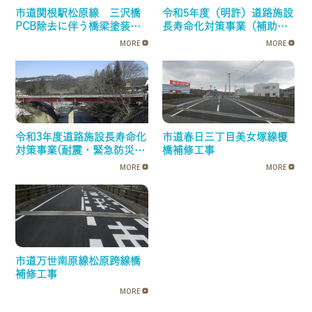
市道関根駅松原線 三沢橋
令和5年度（明許）道路施設
PCB除去に伴う橋梁塗装替
長寿命化対策事業（補助・
工事
修繕・補正・公所）主要地
MORE
MORE
方道米沢高畠線六部跨線橋
橋梁補修工事
令和3年度道路施設長寿命化
市道春日三丁目美女塚線榎
対策事業(耐震・緊急防災)
橋補修工事
一般県道綱木米沢停車場線
MORE
MORE
馬渡橋耐震補強工事
市道万世南原線松原跨線橋
補修工事
MORE