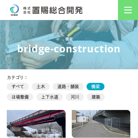
橋梁
bridge-construction
カテゴリ：
すべて
土木
道路・舗装
橋梁
ほ場整備
上下水道
河川
建築