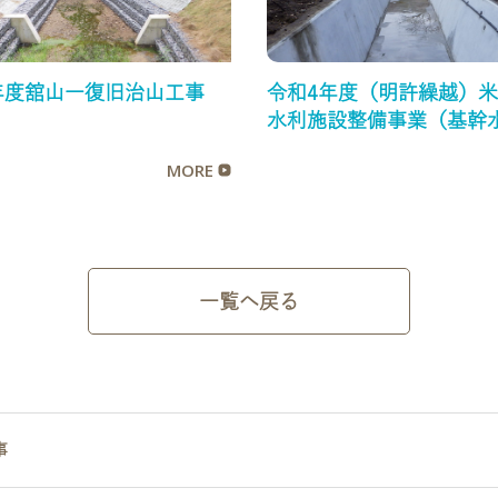
年度舘山一復旧治山工事
令和4年度（明許繰越）米
）
水利施設整備事業（基幹
保全型）第3工区工事
MORE
一覧へ戻る
事