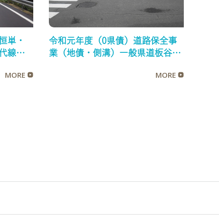
恒単・
令和元年度（0県債）道路保全事
代線舗
業（地債・側溝）一般県道板谷米
沢停車場線側溝整備工事
MORE
MORE