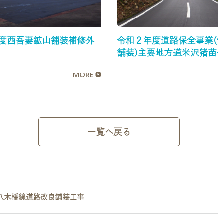
年度西吾妻鉱山舗装補修外
令和２年度道路保全事業(
舗装)主要地方道米沢猪苗
装補修工事
MORE
一覧へ戻る
道八木橋線道路改良舗装工事