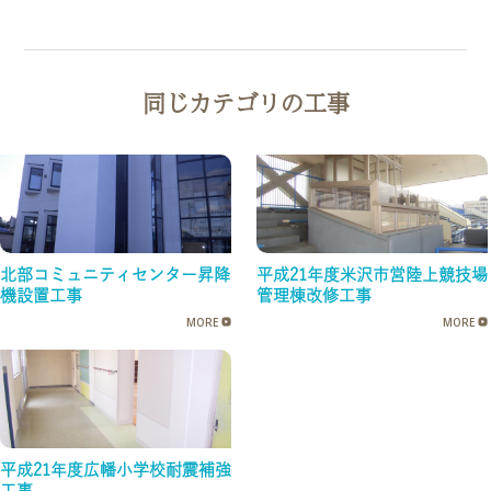
同じカテゴリの工事
北部コミュニティセンター昇降
平成21年度米沢市営陸上競技場
機設置工事
管理棟改修工事
MORE
MORE
平成21年度広幡小学校耐震補強
工事